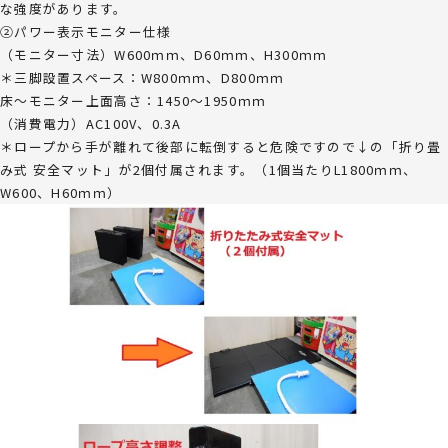
な強度があります。
②パワー表示モニター仕様
（モニター寸法）W600ｍｍ、D60ｍｍ、H300ｍｍ
＊三脚設置スペース：W800ｍｍ、D800ｍｍ
床～モニター上面高さ：1450～1950ｍｍ
（消費電力）AC100V、0.3A
＊ロープから手が離れて後部に転倒すると危険ですので↓の「折り畳
み式 安全マット」が2個付属されます。（1個当たりL1800ｍｍ、
W600、H60ｍｍ）