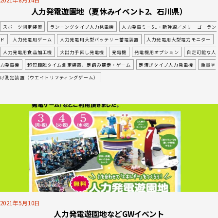
2021年8月14日
人力発電遊園地（夏休みイベント2、石川県）
スポーツ測定装置
ランニングタイプ人力発電機
人力発電ミニSL・新幹線／メリーゴーラン
ド
人力発電用ゲーム
人力発電用大型バッテリー蓄電装置
人力発電用大型電力モニター
人力発電用食品加工機
大出力手回し発電機
発電機
発電機用オプション
自走可能な人
力発電機
超短距離タイム測定装置、足踏み競走・ゲーム
足漕ぎタイプ人力発電機
重量挙
げ測定装置（ウエイトリフティングゲーム）
2021年5月10日
人力発電遊園地などGWイベント