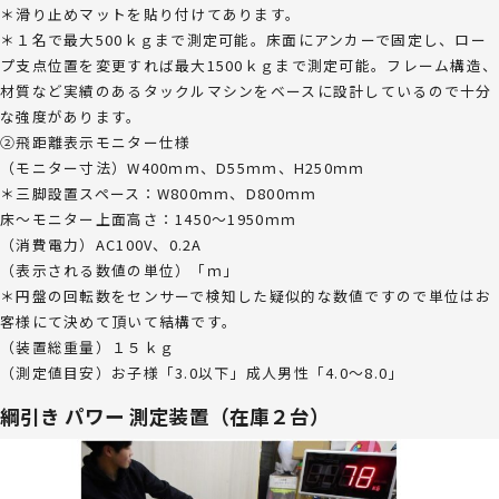
＊滑り止めマットを貼り付けてあります。
＊１名で最大500ｋｇまで測定可能。床面にアンカーで固定し、ロー
プ支点位置を変更すれば最大1500ｋｇまで測定可能。フレーム構造、
材質など実績のあるタックルマシンをベースに設計しているので十分
な強度があります。
②飛距離表示モニター仕様
（モニター寸法）W400ｍｍ、D55ｍｍ、H250ｍｍ
＊三脚設置スペース：W800ｍｍ、D800ｍｍ
床～モニター上面高さ：1450～1950ｍｍ
（消費電力）AC100V、0.2A
（表示される数値の単位）「ｍ」
＊円盤の回転数をセンサーで検知した疑似的な数値ですので単位はお
客様にて決めて頂いて結構です。
（装置総重量）１５ｋｇ
（測定値目安）お子様「3.0以下」成人男性「4.0～8.0」
綱引き パワー 測定装置（在庫２台）