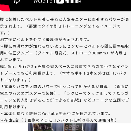
腰に装着したベルトを引っ張ると大型モニターに牽引するパワーが表
示されます。（部活でタイヤ引きトレーニングをするイメージで
す。）
測定後にベルトを外すと最高値が表示されます。
＊腰に急激な力が加わらないようにセンサーとベルトの間に衝撃吸収
用の油圧ダンパー（ダイヤル可変式、ストローク300mm）が内蔵さ
れています。
幅1.5ｍ、奥行き2ｍ程度の省スペースに設置できるので小さなイベン
トブースでもご利用頂けます。（本体もボルト2本を外せばコンパク
トになります。）
「電車やバスを人間のパワーで引っぱって動かせるか挑戦」（背面に
電車やバスのポスターで装飾）、「ラグビーでタックルしてきたラガ
ーマンを何人引きずることができるか挑戦」などユニークな企画でご
利用頂けます。
＊本体仕様など詳細はYoutube動画中に記載されています。
＊在庫2台（↓画像のようにコンパクトに折り畳んで運搬可能）