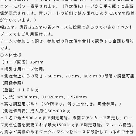
ニターにパワー表示されます。（測定後にロープから手を離すと最高
値が表示されます。青いシートの前側は踏ん張れるように50ｍの段差
が付いています。）
幅2.5ｍ、奥行き2.5ｍの省スペースに設置できるので小さなイベント
ブースでもご利用頂けます。
チームで参加して頂き、参加者の測定値の合計で競争する企画も可能
です。
①本体仕様
（ロープ直径）36ｍｍ
＊綱引き用ロープ使用。
＊測定台上からの高さ：60ｃｍ、70ｃｍ、80ｃｍの3段階で調整可能
（画像参照）
（重量）１１０ｋｇ
（寸法）W980ｍｍ、D1920ｍｍ、H970ｍｍ
＊高さ調整用ボルト（6か所あり。滑り止め付き。画像参照。）
（測定値目安）成人男性50～80ｋｇ
＊１名で最大500ｋｇまで測定可能。床面にアンカーで固定し、ロー
プ支点位置を変更すれば最大1500ｋｇまで測定可能。フレーム構造、
材質など実績のあるタックルマシンをベースに設計しているので十分