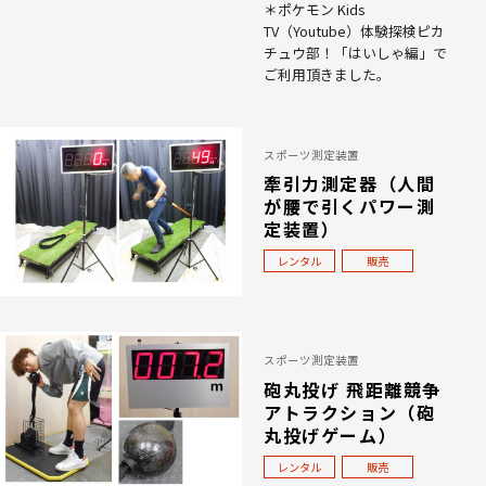
＊ポケモン Kids
TV（Youtube）体験探検ピカ
チュウ部！「はいしゃ編」で
ご利用頂きました。
スポーツ測定装置
牽引力測定器（人間
が腰で引くパワー測
定装置）
レンタル
販売
スポーツ測定装置
砲丸投げ 飛距離競争
アトラクション（砲
丸投げゲーム）
レンタル
販売