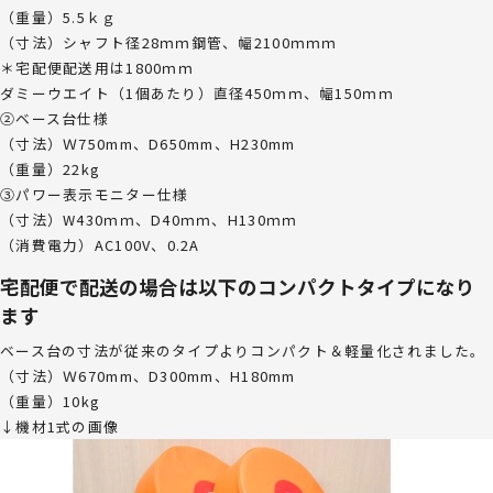
（重量）5.5ｋｇ
（寸法）シャフト径28ｍｍ鋼管、幅2100ｍｍｍ
＊宅配便配送用は1800ｍｍ
ダミーウエイト（1個あたり）直径450ｍｍ、幅150ｍｍ
②ベース台仕様
（寸法）Ｗ750mm、D650mm、H230mm
（重量）22kg
③パワー表示モニター仕様
（寸法）W430ｍｍ、D40ｍｍ、H130ｍｍ
（消費電力）AC100V、0.2A
宅配便で配送の場合は以下のコンパクトタイプになり
ます
ベース台の寸法が従来のタイプよりコンパクト＆軽量化されました。
（寸法）Ｗ670mm、D300mm、H180mm
（重量）10kg
↓機材1式の画像