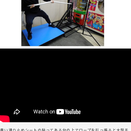
青い滑り止めシートの貼ってある台の上でロープを引っ張ると大型モ