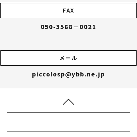
FAX
050-3588－0021
メール
piccolosp@ybb.ne.jp