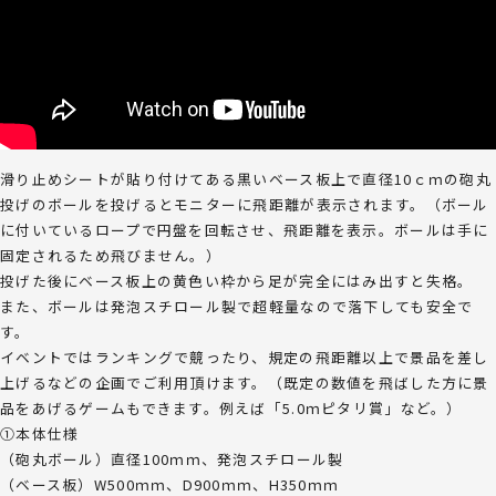
滑り止めシートが貼り付けてある黒いベース板上で直径10ｃｍの砲丸
投げのボールを投げるとモニターに飛距離が表示されます。（ボール
に付いているロープで円盤を回転させ、飛距離を表示。ボールは手に
固定されるため飛びません。）
投げた後にベース板上の黄色い枠から足が完全にはみ出すと失格。
また、ボールは発泡スチロール製で超軽量なので落下しても安全で
す。
イベントではランキングで競ったり、規定の飛距離以上で景品を差し
上げるなどの企画でご利用頂けます。（既定の数値を飛ばした方に景
品をあげるゲームもできます。例えば「5.0ｍピタリ賞」など。）
①本体仕様
（砲丸ボール）直径100ｍｍ、発泡スチロール製
（ベース板）W500ｍｍ、D900ｍｍ、H350ｍｍ