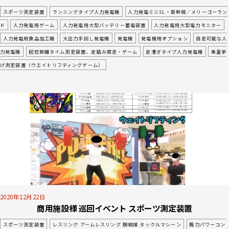
スポーツ測定装置
ランニングタイプ人力発電機
人力発電ミニSL・新幹線／メリーゴーラン
ド
人力発電用ゲーム
人力発電用大型バッテリー蓄電装置
人力発電用大型電力モニター
人力発電用食品加工機
大出力手回し発電機
発電機
発電機用オプション
自走可能な人
力発電機
超短距離タイム測定装置、足踏み競走・ゲーム
足漕ぎタイプ人力発電機
重量挙
げ測定装置（ウエイトリフティングゲーム）
2020年12月22日
商用施設様 巡回イベント スポーツ測定装置
スポーツ測定装置
レスリング アームレスリング 腕相撲 タックルマシーン
握力パワーコン