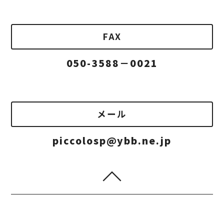
FAX
050-3588－0021
メール
piccolosp@ybb.ne.jp