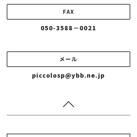
FAX
050-3588－0021
メール
piccolosp@ybb.ne.jp