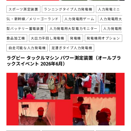
スポーツ測定装置
ランニングタイプ人力発電機
人力発電ミニ
SL・新幹線／メリーゴーランド
人力発電用ゲーム
人力発電用大
型バッテリー蓄電装置
人力発電用大型電力モニター
人力発電用
食品加工機
大出力手回し発電機
発電機
発電機用オプション
自走可能な人力発電機
足漕ぎタイプ人力発電機
ラグビー タックルマシン パワー測定装置（オールブラ
ックスイベント 2026年6月）