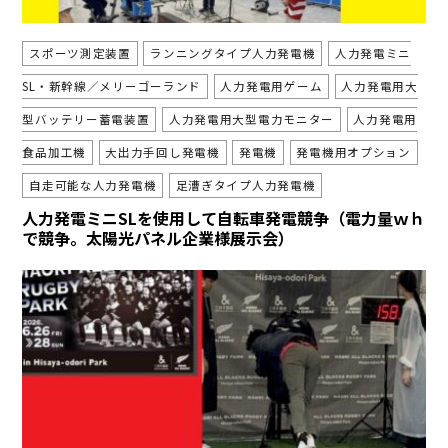
スポーツ測定装置
ランニングタイプ人力発電機
人力発電ミニ
SL・新幹線／メリーゴーランド
人力発電用ゲーム
人力発電用大
型バッテリー蓄電装置
人力発電用大型電力モニター
人力発電用
食品加工機
大出力手回し発電機
発電機
発電機用オプション
自走可能な人力発電機
足漕ぎタイプ人力発電機
人力発電ミニSLを使用して自転車発電競争（電力量ｗｈ
で競争。太陽光パネル企業様展示会）