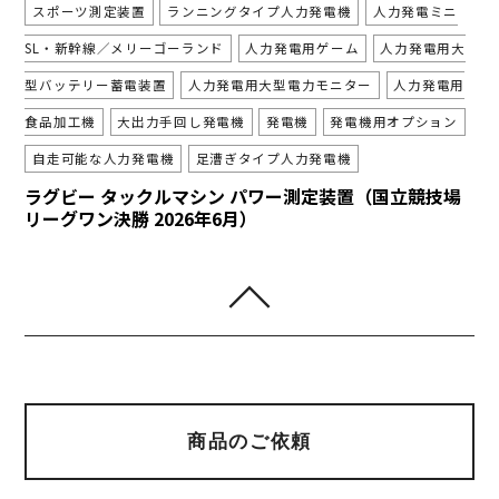
スポーツ測定装置
ランニングタイプ人力発電機
人力発電ミニ
SL・新幹線／メリーゴーランド
人力発電用ゲーム
人力発電用大
型バッテリー蓄電装置
人力発電用大型電力モニター
人力発電用
食品加工機
大出力手回し発電機
発電機
発電機用オプション
自走可能な人力発電機
足漕ぎタイプ人力発電機
ラグビー タックルマシン パワー測定装置（国立競技場
リーグワン決勝 2026年6月）
商品のご依頼