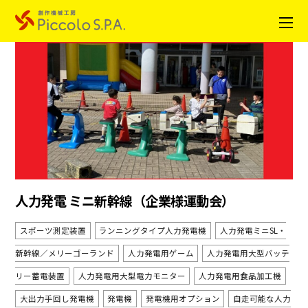
人力発電 ミニ新幹線（企業様運動会）
スポーツ測定装置
ランニングタイプ人力発電機
人力発電ミニSL・
新幹線／メリーゴーランド
人力発電用ゲーム
人力発電用大型バッテ
リー蓄電装置
人力発電用大型電力モニター
人力発電用食品加工機
大出力手回し発電機
発電機
発電機用オプション
自走可能な人力