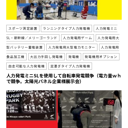
スポーツ測定装置
ランニングタイプ人力発電機
人力発電ミニ
SL・新幹線／メリーゴーランド
人力発電用ゲーム
人力発電用大
型バッテリー蓄電装置
人力発電用大型電力モニター
人力発電用
食品加工機
大出力手回し発電機
発電機
発電機用オプション
自走可能な人力発電機
足漕ぎタイプ人力発電機
人力発電ミニSLを使用して自転車発電競争（電力量ｗｈ
で競争。太陽光パネル企業様展示会）