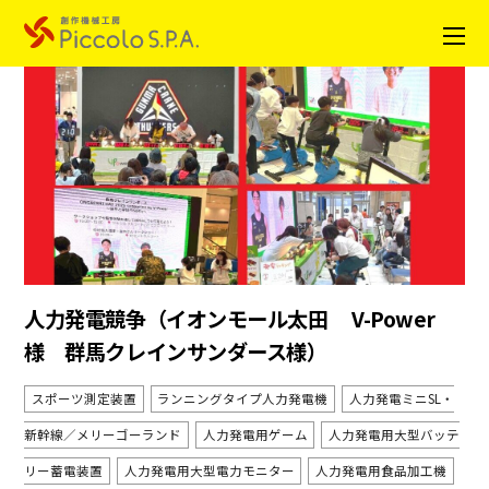
人力発電競争（イオンモール太田 V-Power
様 群馬クレインサンダース様）
スポーツ測定装置
ランニングタイプ人力発電機
人力発電ミニSL・
新幹線／メリーゴーランド
人力発電用ゲーム
人力発電用大型バッテ
リー蓄電装置
人力発電用大型電力モニター
人力発電用食品加工機