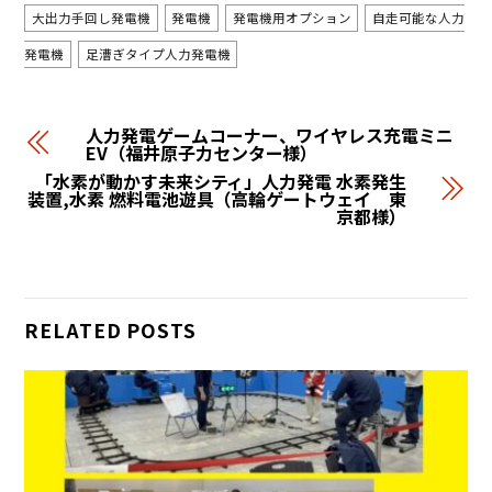
大出力手回し発電機
発電機
発電機用オプション
自走可能な人力
発電機
足漕ぎタイプ人力発電機
人力発電ゲームコーナー、ワイヤレス充電ミニ
EV（福井原子力センター様）
「水素が動かす未来シティ」人力発電 水素発生
装置,水素 燃料電池遊具（高輪ゲートウェイ 東
京都様）
RELATED POSTS