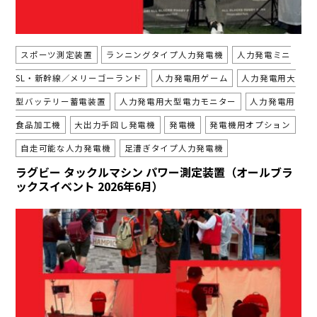
スポーツ測定装置
ランニングタイプ人力発電機
人力発電ミニ
SL・新幹線／メリーゴーランド
人力発電用ゲーム
人力発電用大
型バッテリー蓄電装置
人力発電用大型電力モニター
人力発電用
食品加工機
大出力手回し発電機
発電機
発電機用オプション
自走可能な人力発電機
足漕ぎタイプ人力発電機
ラグビー タックルマシン パワー測定装置（オールブラ
ックスイベント 2026年6月）