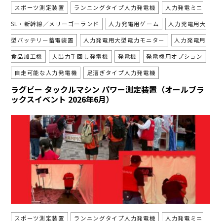
スポーツ測定装置
ランニングタイプ人力発電機
人力発電ミニ
SL・新幹線／メリーゴーランド
人力発電用ゲーム
人力発電用大
型バッテリー蓄電装置
人力発電用大型電力モニター
人力発電用
食品加工機
大出力手回し発電機
発電機
発電機用オプション
自走可能な人力発電機
足漕ぎタイプ人力発電機
ラグビー タックルマシン パワー測定装置（オールブラ
ックスイベント 2026年6月）
スポーツ測定装置
ランニングタイプ人力発電機
人力発電ミニ