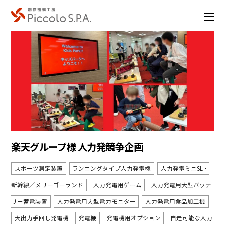
楽天グループ様 人力発競争企画
スポーツ測定装置
ランニングタイプ人力発電機
人力発電ミニSL・
新幹線／メリーゴーランド
人力発電用ゲーム
人力発電用大型バッテ
リー蓄電装置
人力発電用大型電力モニター
人力発電用食品加工機
大出力手回し発電機
発電機
発電機用オプション
自走可能な人力