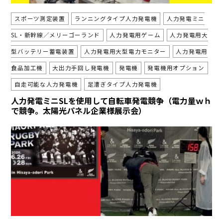
スポーツ測定装置
ランニングタイプ人力発電機
人力発電ミニ
SL・新幹線／メリーゴーランド
人力発電用ゲーム
人力発電用大
型バッテリー蓄電装置
人力発電用大型電力モニター
人力発電用
食品加工機
大出力手回し発電機
発電機
発電機用オプション
自走可能な人力発電機
足漕ぎタイプ人力発電機
人力発電ミニSLを使用して自転車発電競争（電力量ｗｈ
で競争。太陽光パネル企業様展示会）