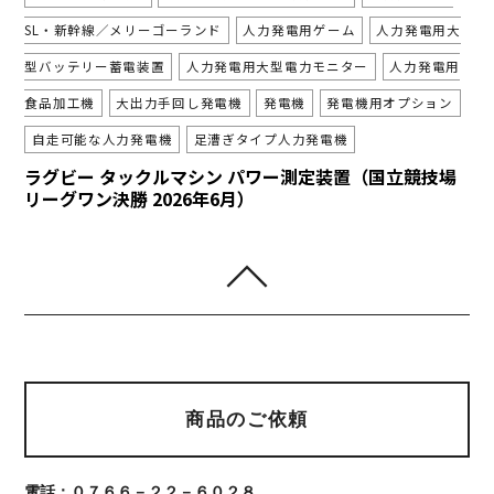
SL・新幹線／メリーゴーランド
人力発電用ゲーム
人力発電用大
型バッテリー蓄電装置
人力発電用大型電力モニター
人力発電用
食品加工機
大出力手回し発電機
発電機
発電機用オプション
自走可能な人力発電機
足漕ぎタイプ人力発電機
ラグビー タックルマシン パワー測定装置（国立競技場
リーグワン決勝 2026年6月）
商品のご依頼
電話：０７６６－２２－６０２８