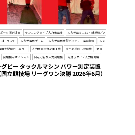
スポーツ測定装置
ランニングタイプ人力発電機
人力発電ミニSL・新幹線／メ
ーゴーランド
人力発電用ゲーム
人力発電用大型バッテリー蓄電装置
人力
電用大型電力モニター
人力発電用食品加工機
大出力手回し発電機
発電
発電機用オプション
自走可能な人力発電機
足漕ぎタイプ人力発電機
ラグビー タックルマシン パワー測定装置
（国立競技場 リーグワン決勝 2026年6月）