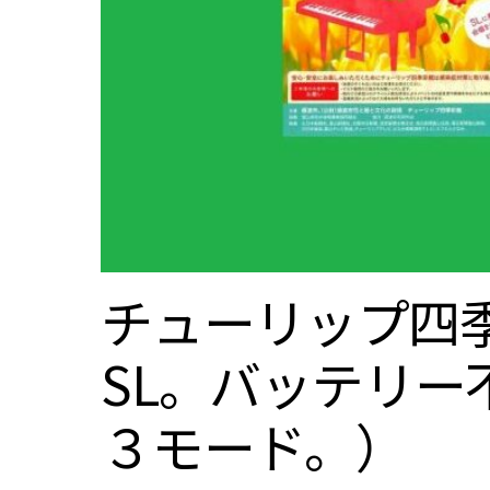
チューリップ四季
SL。バッテリ
３モード。）