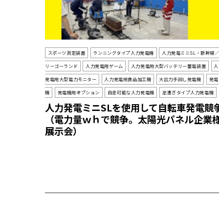
スポーツ測定装置
ランニングタイプ人力発電機
人力発電ミニSL・新幹線
リーゴーランド
人力発電用ゲーム
人力発電用大型バッテリー蓄電装置
人
発電用大型電力モニター
人力発電用食品加工機
大出力手回し発電機
発電
機
発電機用オプション
自走可能な人力発電機
足漕ぎタイプ人力発電機
人力発電ミニSLを使用して自転車発電競
（電力量ｗｈで競争。太陽光パネル企業
展示会）