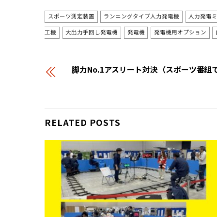
スポーツ測定装置
ランニングタイプ人力発電機
人力発電ミ
工機
大出力手回し発電機
発電機
発電機用オプション
脚力No.1アスリート対決（スポーツ番組
RELATED POSTS