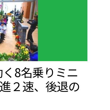
動く8名乗りミニ
前進２速、後退の