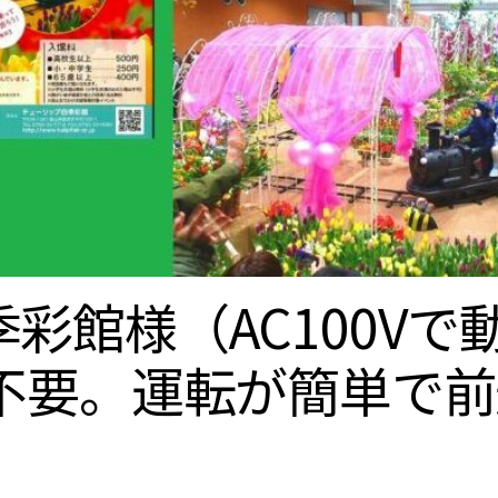
彩館様（AC100Vで
ー不要。運転が簡単で