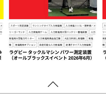
／メ
スポーツ測定装置
ランニングタイプ人力発電機
人力発電ミニSL・新幹線／メ
力
リーゴーランド
人力発電用ゲーム
人力発電用大型バッテリー蓄電装置
人力
リ
発電用大型電力モニター
人力発電用食品加工機
大出力手回し発電機
発電
発
機
発電機用オプション
自走可能な人力発電機
足漕ぎタイプ人力発電機
機
争
ラグビー タックルマシン パワー測定装置
様
（オールブラックスイベント 2026年6月）