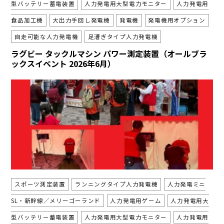
型バッテリー蓄電装置
人力発電用大型電力モニター
人力発電用
食品加工機
大出力手回し発電機
発電機
発電機用オプション
自走可能な人力発電機
足漕ぎタイプ人力発電機
ラグビー タックルマシン パワー測定装置（オールブラ
ックスイベント 2026年6月）
スポーツ測定装置
ランニングタイプ人力発電機
人力発電ミニ
SL・新幹線／メリーゴーランド
人力発電用ゲーム
人力発電用大
型バッテリー蓄電装置
人力発電用大型電力モニター
人力発電用