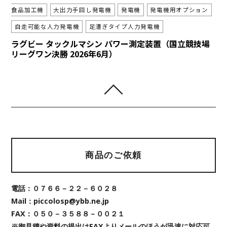
食品加工機
大出力手回し発電機
発電機
発電機用オプション
自走可能な人力発電機
足漕ぎタイプ人力発電機
ラグビー タックルマシン パワー測定装置（国立競技場
リーグワン決勝 2026年6月）
商品のご依頼
電話：０７６６－２２－６０２８
Mail：piccolosp@ybb.ne.jp
FAX：０５０－３５８８－００２１
※御見積や資料の提出はFAXよりメールのほうが迅速に対応可