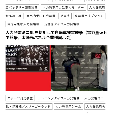
型バッテリー蓄電装置
人力発電用大型電力モニター
人力発電用
食品加工機
大出力手回し発電機
発電機
発電機用オプション
自走可能な人力発電機
足漕ぎタイプ人力発電機
人力発電ミニSLを使用して自転車発電競争（電力量ｗｈ
で競争。太陽光パネル企業様展示会）
スポーツ測定装置
ランニングタイプ人力発電機
人力発電ミニ
SL・新幹線／メリーゴーランド
人力発電用ゲーム
人力発電用大