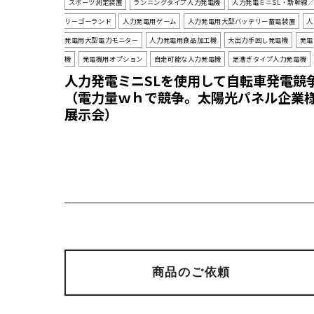
スポーツ測定装置
ランニングタイプ人力発電機
人力発電ミニSL・新幹線
リーゴーランド
人力発電用ゲーム
人力発電用大型バッテリー蓄電装置
人
発電用大型電力モニター
人力発電用食品加工機
大出力手回し発電機
発電
機
発電機用オプション
自走可能な人力発電機
足漕ぎタイプ人力発電機
人力発電ミニSLを使用して自転車発電競
（電力量ｗｈで競争。太陽光パネル企業
展示会）
商品のご依頼