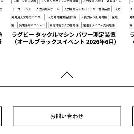
／メ
スポーツ測定装置
ランニングタイプ人力発電機
人力発電ミニSL・新幹線／メ
力
リーゴーランド
人力発電用ゲーム
人力発電用大型バッテリー蓄電装置
人力
リ
発電用大型電力モニター
人力発電用食品加工機
大出力手回し発電機
発電
発
機
発電機用オプション
自走可能な人力発電機
足漕ぎタイプ人力発電機
機
争
ラグビー タックルマシン パワー測定装置
様
（オールブラックスイベント 2026年6月）
お問い合わせ