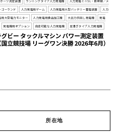
スポーツ測定装置
ランニングタイプ人力発電機
人力発電ミニSL・新幹線／メ
ーゴーランド
人力発電用ゲーム
人力発電用大型バッテリー蓄電装置
人力
電用大型電力モニター
人力発電用食品加工機
大出力手回し発電機
発電
発電機用オプション
自走可能な人力発電機
足漕ぎタイプ人力発電機
ラグビー タックルマシン パワー測定装置
（国立競技場 リーグワン決勝 2026年6月）
所在地