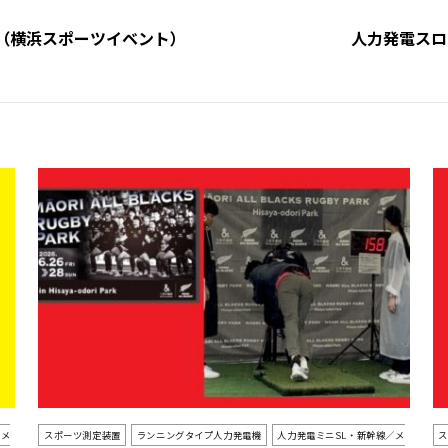
プ（横浜スポーツイベント）
人力発電スロ
／メ
スポーツ測定装置
ランニングタイプ人力発電機
人力発電ミニSL・新幹線／メ