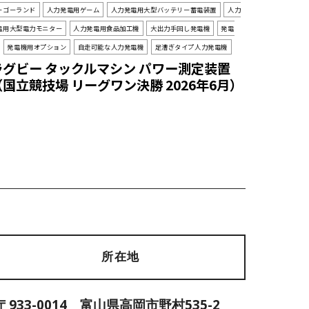
ーゴーランド
人力発電用ゲーム
人力発電用大型バッテリー蓄電装置
人力
電用大型電力モニター
人力発電用食品加工機
大出力手回し発電機
発電
発電機用オプション
自走可能な人力発電機
足漕ぎタイプ人力発電機
ラグビー タックルマシン パワー測定装置
（国立競技場 リーグワン決勝 2026年6月）
所在地
〒933-0014 富山県高岡市野村535-2