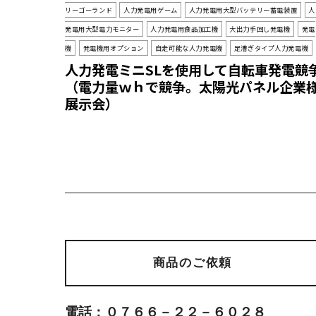
リーゴーランド
人力発電用ゲーム
人力発電用大型バッテリー蓄電装置
人
発電用大型電力モニター
人力発電用食品加工機
大出力手回し発電機
発電
機
発電機用オプション
自走可能な人力発電機
足漕ぎタイプ人力発電機
人力発電ミニSLを使用して自転車発電競
（電力量ｗｈで競争。太陽光パネル企業
展示会）
商品のご依頼
電話：０７６６－２２－６０２８