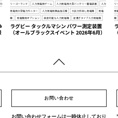
力
リーゴーランド
人力発電用ゲーム
人力発電用大型バッテリー蓄電装置
人力
リ
発電用大型電力モニター
人力発電用食品加工機
大出力手回し発電機
発電
発
機
発電機用オプション
自走可能な人力発電機
足漕ぎタイプ人力発電機
機
争
ラグビー タックルマシン パワー測定装置
様
（オールブラックスイベント 2026年6月）
お問い合わせ
お問い合わせフォームは一時休止しており