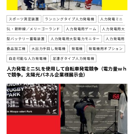
スポーツ測定装置
ランニングタイプ人力発電機
人力発電ミニ
SL・新幹線／メリーゴーランド
人力発電用ゲーム
人力発電用大
型バッテリー蓄電装置
人力発電用大型電力モニター
人力発電用
食品加工機
大出力手回し発電機
発電機
発電機用オプション
自走可能な人力発電機
足漕ぎタイプ人力発電機
人力発電ミニSLを使用して自転車発電競争（電力量ｗｈ
で競争。太陽光パネル企業様展示会）