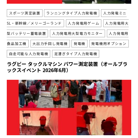
スポーツ測定装置
ランニングタイプ人力発電機
人力発電ミニ
SL・新幹線／メリーゴーランド
人力発電用ゲーム
人力発電用大
型バッテリー蓄電装置
人力発電用大型電力モニター
人力発電用
食品加工機
大出力手回し発電機
発電機
発電機用オプション
自走可能な人力発電機
足漕ぎタイプ人力発電機
ラグビー タックルマシン パワー測定装置（オールブラ
ックスイベント 2026年6月）