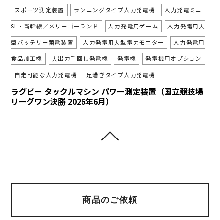
スポーツ測定装置
ランニングタイプ人力発電機
人力発電ミニ
SL・新幹線／メリーゴーランド
人力発電用ゲーム
人力発電用大
型バッテリー蓄電装置
人力発電用大型電力モニター
人力発電用
食品加工機
大出力手回し発電機
発電機
発電機用オプション
自走可能な人力発電機
足漕ぎタイプ人力発電機
ラグビー タックルマシン パワー測定装置（国立競技場
リーグワン決勝 2026年6月）
商品のご依頼