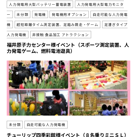
人力発電用大型バッテリー蓄電装置
人力発電用大型電力モニタ
ー
未分類
発電機
発電機用オプション
自走可能な人力発電
機
超短距離タイム測定装置、足踏み競走・ゲーム
足漕ぎタイプ
人力発電機
非接触 食品加工 アトラクション
福井原子力センター様イベント（スポーツ測定装置、人
力発電ゲーム、燃料電池遊具）
未分類
自走可能な人力発電機
チューリップ四季彩館様イベント（８名乗りミニＳＬ）