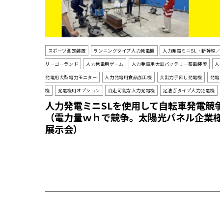
スポーツ測定装置
ランニングタイプ人力発電機
人力発電ミニSL・新幹線
リーゴーランド
人力発電用ゲーム
人力発電用大型バッテリー蓄電装置
人
発電用大型電力モニター
人力発電用食品加工機
大出力手回し発電機
発電
機
発電機用オプション
自走可能な人力発電機
足漕ぎタイプ人力発電機
人力発電ミニSLを使用して自転車発電競
（電力量ｗｈで競争。太陽光パネル企業
展示会）