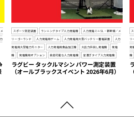
／メ
スポーツ測定装置
ランニングタイプ人力発電機
人力発電ミニSL・新幹線／メ
力
リーゴーランド
人力発電用ゲーム
人力発電用大型バッテリー蓄電装置
人力
リ
発電用大型電力モニター
人力発電用食品加工機
大出力手回し発電機
発電
発
機
発電機用オプション
自走可能な人力発電機
足漕ぎタイプ人力発電機
機
争
ラグビー タックルマシン パワー測定装置
様
（オールブラックスイベント 2026年6月）