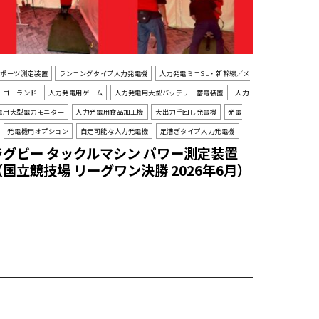
スポーツ測定装置
ランニングタイプ人力発電機
人力発電ミニSL・新幹線／メ
ーゴーランド
人力発電用ゲーム
人力発電用大型バッテリー蓄電装置
人力
電用大型電力モニター
人力発電用食品加工機
大出力手回し発電機
発電
発電機用オプション
自走可能な人力発電機
足漕ぎタイプ人力発電機
ラグビー タックルマシン パワー測定装置
（国立競技場 リーグワン決勝 2026年6月）