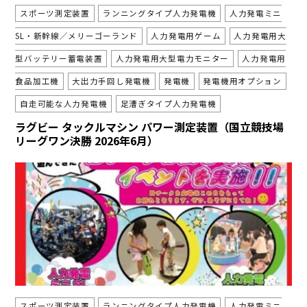
スポーツ測定装置
ランニングタイプ人力発電機
人力発電ミニ
SL・新幹線／メリーゴーランド
人力発電用ゲーム
人力発電用大
型バッテリー蓄電装置
人力発電用大型電力モニター
人力発電用
食品加工機
大出力手回し発電機
発電機
発電機用オプション
自走可能な人力発電機
足漕ぎタイプ人力発電機
ラグビー タックルマシン パワー測定装置（国立競技場
リーグワン決勝 2026年6月）
スポーツ測定装置
ランニングタイプ人力発電機
人力発電ミニ