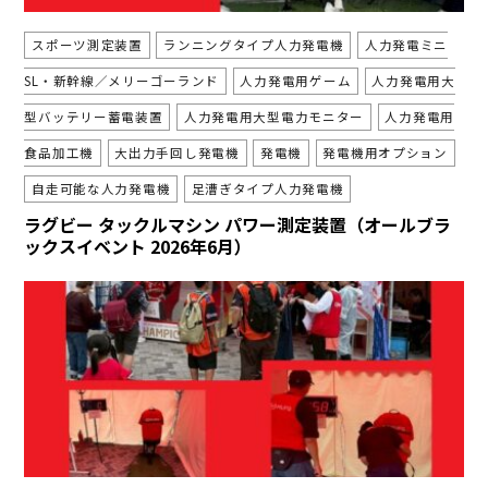
スポーツ測定装置
ランニングタイプ人力発電機
人力発電ミニ
SL・新幹線／メリーゴーランド
人力発電用ゲーム
人力発電用大
型バッテリー蓄電装置
人力発電用大型電力モニター
人力発電用
食品加工機
大出力手回し発電機
発電機
発電機用オプション
自走可能な人力発電機
足漕ぎタイプ人力発電機
ラグビー タックルマシン パワー測定装置（オールブラ
ックスイベント 2026年6月）