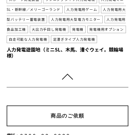
SL・新幹線／メリーゴーランド
人力発電用ゲーム
人力発電用大
型バッテリー蓄電装置
人力発電用大型電力モニター
人力発電用
食品加工機
大出力手回し発電機
発電機
発電機用オプション
自走可能な人力発電機
足漕ぎタイプ人力発電機
人力発電遊園地（ミニSL、木馬、漕ぐウェイ。競輪場
様）
商品のご依頼